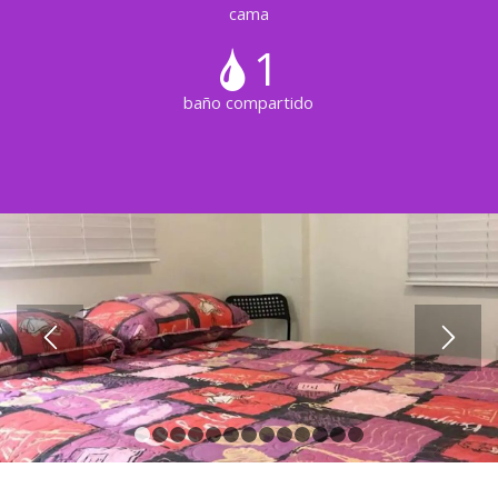
cama
1
baño compartido
1
2
3
4
5
6
7
8
9
10
11
12
13