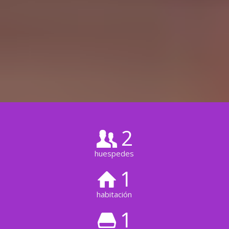
2
huespedes
1
habitación
1